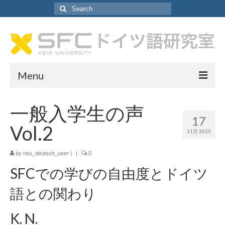
Search
for:
Menu
ドイツ語研究室について
一般入学生の声
17
ドイツ語研究室について
Vol.2
11月 2025
教員紹介
by
neu_deutsch_user
|
|
0
研究室アシスタント紹介
SFCでの学びの自由度とドイツ
SA採用情報
語との関わり
カリキュラム
K. N.