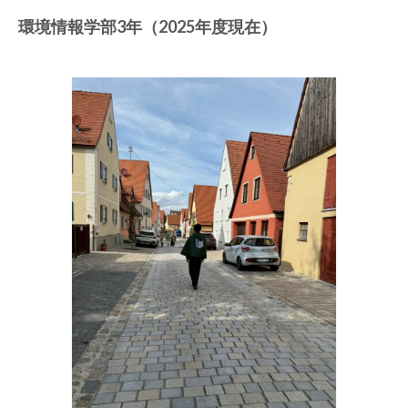
カリキュラム
環境情報学部3年（2025年度現在）
SFCのドイツ語教育
学生プロジェクト紹介
教材
履修者向け情報
履修者の方へ
外部の検定試験
ドイツ語キーボードについて
FAQ
留学
留学に関する情報