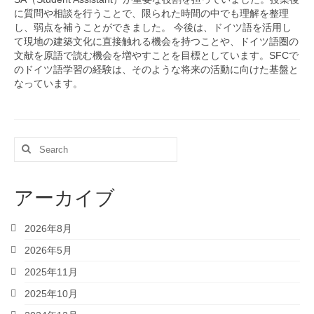
履修者の声
に質問や相談を行うことで、限られた時間の中でも理解を整理
し、弱点を補うことができました。 今後は、ドイツ語を活用し
OB・OGの声
て現地の建築文化に直接触れる機会を持つことや、ドイツ語圏の
文献を原語で読む機会を増やすことを目標としています。SFCで
一般入学生の声
のドイツ語学習の経験は、そのような将来の活動に向けた基盤と
なっています。
AO入学生の声
内部進学生の声
Search
その他
for:
ＮＨＫラジオ 「まいにちドイツ語」
アーカイブ
リンク集
2026年8月
お問い合わせ
2026年5月
言語
2025年11月
日本語
2025年10月