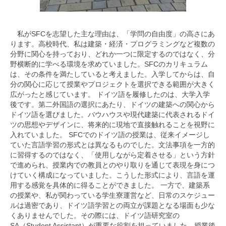
留学体験報告
派遣交換留学報告
私がSFCを志望した主な理由は、「学問の自由度」の高さにあ
短期海外研修報告
ります。高校時代、私は建築・経済・プログラミングなど複数の
分野に関心を持っており、どれか一つに限定するのではなく、分
野横断的に学べる環境を求めていました。SFCのカリキュラム
留学先からのお便り
は、その条件を満たしていると考えました。入学してからは、自
分の関心に応じて授業やプロジェクトを選択できる範囲が大きく
派遣交換留学
広がったと感じています。 ドイツ語を履修したのは、大学入学
後です。第二外国語の選択にあたり、ドイツの建築への関心から
短期海外研修
ドイツ語を選びました。バウハウスや現代建築に代表されるドイ
ツの思想やデザインに、将来的に現地で直接触れることを視野に
海外研修報告会
入れていました。 SFCでのドイツ語の授業は、従来イメージし
ていた言語学習の形式とは異なるものでした。文法事項を一方的
短期海外研修先一覧
に習得するのではなく、「使用しながら定着させる」という方針
で進められ、授業内での教員とのやり取りを通じて表現を身につ
海外研修先の探し方
けていく構成になっていました。こうした形式により、言語を運
用する感覚を具体的に得ることができました。 一方で、建築系
その他の留学
の授業や、私が関わっている学生寮運営など、日常のスケジュー
ルは過密であり、ドイツ語学習との両立が課題となる場面も少な
奨学金
くありませんでした。その際には、ドイツ語研究室の
SA（Student Assistant）が重要な役割を担っていました。授業後