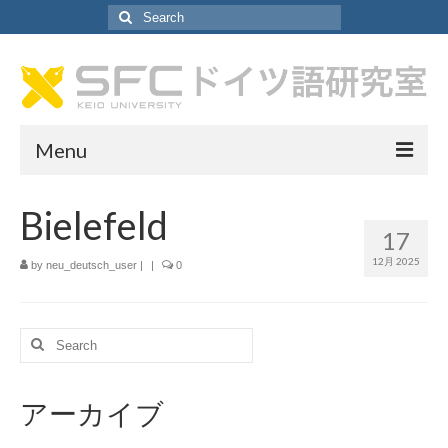
Search
for:
Menu
ドイツ語研究室について
Bielefeld
17
ドイツ語研究室について
12月 2025
by
neu_deutsch_user
|
|
0
教員紹介
研究室アシスタント紹介
Search
for:
SA採用情報
アーカイブ
カリキュラム