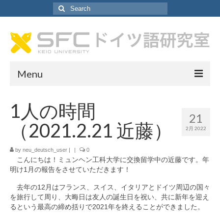
Search
for:
Menu
ドイツ語研究室について
1人の時間
21
ドイツ語研究室について
（2021.2.21 近藤）
2月 2022
教員紹介
by
neu_deutsch_user
|
|
0
こんにちは！ミュンヘン工科大学に交換留学中の近藤です。年
研究室アシスタント紹介
明け1月の報告をさせていただきます！
SA採用情報
去年の12月はフランス、スイス、イタリアとドイツ周辺の国々
を旅行して周り、大晦日は友人の誕生日を祝い、共に新年を迎え
カリキュラム
るという最高の締め括りで2021年を終えることができました。