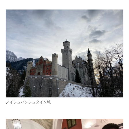
留学体験報告
派遣交換留学報告
短期海外研修報告
留学先からのお便り
派遣交換留学
短期海外研修
海外研修報告会
短期海外研修先一覧
海外研修先の探し方
ノイシュバンシュタイン城
その他の留学
奨学金