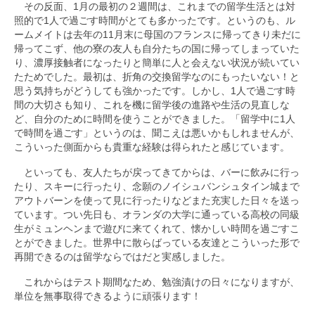
カリキュラム
その反面、1月の最初の２週間は、これまでの留学生活とは対
照的で1人で過ごす時間がとても多かったです。というのも、ル
SFCのドイツ語教育
ームメイトは去年の11月末に母国のフランスに帰ってきり未だに
帰ってこず、他の寮の友人も自分たちの国に帰ってしまっていた
学生プロジェクト紹介
り、濃厚接触者になったりと簡単に人と会えない状況が続いてい
たためでした。最初は、折角の交換留学なのにもったいない！と
教材
思う気持ちがどうしても強かったです。しかし、1人で過ごす時
間の大切さも知り、これを機に留学後の進路や生活の見直しな
履修者向け情報
ど、自分のために時間を使うことができました。「留学中に1人
で時間を過ごす」というのは、聞こえは悪いかもしれませんが、
履修者の方へ
こういった側面からも貴重な経験は得られたと感じています。
といっても、友人たちが戻ってきてからは、バーに飲みに行っ
外部の検定試験
たり、スキーに行ったり、念願のノイシュバンシュタイン城まで
アウトバーンを使って見に行ったりなどまた充実した日々を送っ
ドイツ語キーボードについて
ています。つい先日も、オランダの大学に通っている高校の同級
生がミュンヘンまで遊びに来てくれて、懐かしい時間を過ごすこ
FAQ
とができました。世界中に散らばっている友達とこういった形で
再開できるのは留学ならではだと実感しました。
留学
これからはテスト期間なため、勉強漬けの日々になりますが、
留学に関する情報
単位を無事取得できるように頑張ります！