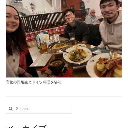
履修者の声
OB・OGの声
一般入学生の声
AO入学生の声
内部進学生の声
その他
ＮＨＫラジオ 「まいにちドイツ語」
高校の同級生とドイツ料理を堪能
リンク集
お問い合わせ
Search
言語
for:
日本語