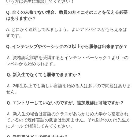
カリキュラム
いう方は先生に相談してください！
Q. 全くの未修でない場合、教員の方々にそのことを伝える必要
SFCのドイツ語教育
はありますか？
学生プロジェクト紹介
A. とにかく連絡してみましょう。よいアドバイスがもらえるは
ずです。
教材
Q. インテンシブやベーシックの２以上から履修は出来ますか？
履修者向け情報
Ａ. 資格認定試験を受講するとインテン・ベーシック１より上の
履修者の方へ
レベルから始められます。
Ｑ. 新入生でなくても履修できますか？
外部の検定試験
Ａ. 2年生以上でも新しい言語を始める人は多いので問題はありま
ドイツ語キーボードについて
せん。
FAQ
Ｑ. エントリーしていないのですが、追加履修は可能ですか？
留学
Ａ. 新入生の場合は言語のクラスがあらかじめ大学から指定され
ているので履修言語の変更は出来ません。それ以外の方は先生方
留学に関する情報
にメールで相談してみてください。
Ｑ. 教科書はどこで買えますか？