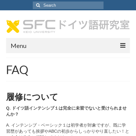
Search
for:
Menu
ドイツ語研究室について
FAQ
ドイツ語研究室について
教員紹介
履修について
研究室アシスタント紹介
Q. ドイツ語インテンシブ１は完全に未習でないと受けられませ
SA採用情報
んか？
カリキュラム
A. インテンシブ・ベーシック１は初学者が対象ですが、既に学
習歴があっても挨拶やABCの初歩からしっかりやり直したい！と