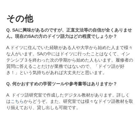
履修者の声
OB・OGの声
その他
一般入学生の声
Q. SAに興味があるのですが、正直文法等の自信が全くありませ
ん。現在のSAの方のドイツ語力はどの程度でしょうか？
AO入学生の声
A.ドイツに住んでいた経験がある人や大学から始めた人まで様々
内部進学生の声
な人がいます。SAの中にはドイツに行ったことはなくて、イン
テンシブ３を終わった次の学期から始めた人もいます。履修者の
その他
質問に答えることだけが業務ではないので、「ドイツ語が好
き！」という気持ちがあれば大丈夫だと思います。
ＮＨＫラジオ 「まいにちドイツ語」
Q. 何かおすすめの学習ツールや参考書等はありますか？
リンク集
A. ドイツ語研究室で作成したデジタル教材があります。詳しく
は
こちら
からどうぞ。また、研究室では様々なドイツ語教材を取
お問い合わせ
り揃えており、貸し出しも可能です。
言語
日本語