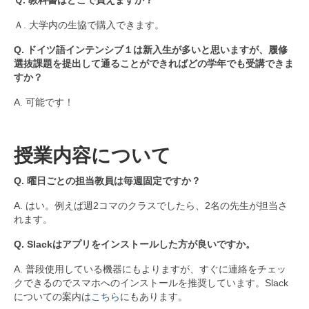
留学体験報告
Ａ. 大学内の生協で購入できます。
派遣交換留学報告
Q. ドイツ語インテンシブ１は新入生が多いと思いますが、履修
短期海外研修報告
選抜課題を提出して通ることができればどの学年でも受講できま
すか？
留学先からのお便り
A. 可能です！
派遣交換留学
短期海外研修
授業内容について
海外研修報告会
Q. 曜日ごとの担当教員は毎週固定ですか？
短期海外研修先一覧
A. はい。例えば週2コマのクラスでしたら、2名の先生が担当さ
れます。
海外研修先の探し方
Q. Slackはアプリをインストールした方が良いですか。
その他の留学
A. 普段使用している機器にもよりますが、すぐに連絡をチェッ
クできるのでスマホへのインストールを推奨しています。Slack
奨学金
についての案内は
こちら
にもあります。