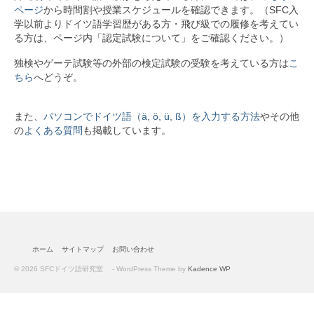
カリキュラム
ページ
から時間割や授業スケジュールを確認できます。（SFC入
学以前よりドイツ語学習歴がある方・飛び級での履修を考えてい
SFCのドイツ語教育
る方は、ページ内「認定試験について」をご確認ください。）
学生プロジェクト紹介
独検やゲーテ試験等の外部の検定試験の受験を考えている方は
こ
ちら
へどうぞ。
教材
履修者向け情報
また、
パソコンでドイツ語（ä, ö, ü, ß）を入力する方法
やその他
の
よくある質問
も掲載しています。
履修者の方へ
外部の検定試験
ドイツ語キーボードについて
FAQ
ホーム
サイトマップ
お問い合わせ
留学
© 2026 SFCドイツ語研究室 - WordPress Theme by
Kadence WP
留学に関する情報