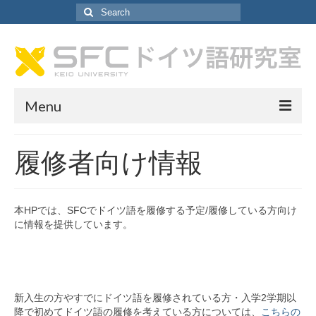
Search
for:
Menu
ドイツ語研究室について
履修者向け情報
ドイツ語研究室について
教員紹介
本HPでは、SFCでドイツ語を履修する予定/履修している方向け
に情報を提供しています。
研究室アシスタント紹介
SA採用情報
カリキュラム
新入生の方やすでにドイツ語を履修されている方・入学2学期以
降で初めてドイツ語の履修を考えている方については、
こちらの