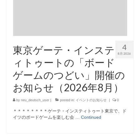
カリキュラム
SFCのドイツ語教育
学生プロジェクト紹介
教材
4
東京ゲーテ・インステ
履修者向け情報
8月 2026
ィトゥートの「ボード
履修者の方へ
ゲームのつどい」開催の
外部の検定試験
お知らせ（2026年8月）
ドイツ語キーボードについて
by
neu_deutsch_user
|
posted in:
イベントのお知らせ
|
0
FAQ
＊＊＊＊＊＊＊＊ゲーテ・インスティトゥート東京で、ド
留学
イツのボードゲームを楽しむ会 …
Continued
留学に関する情報