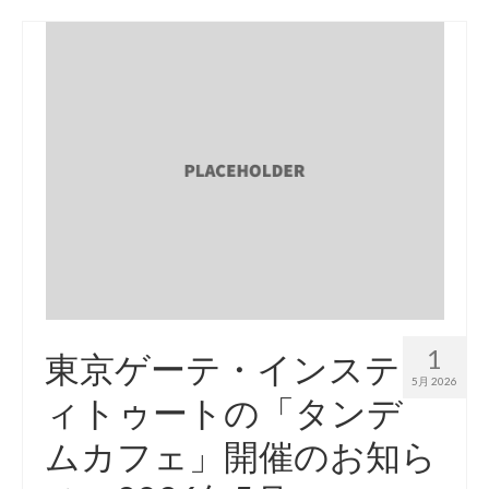
留学体験報告
派遣交換留学報告
短期海外研修報告
留学先からのお便り
派遣交換留学
短期海外研修
海外研修報告会
短期海外研修先一覧
1
東京ゲーテ・インステ
海外研修先の探し方
5月 2026
ィトゥートの「タンデ
その他の留学
ムカフェ」開催のお知ら
奨学金