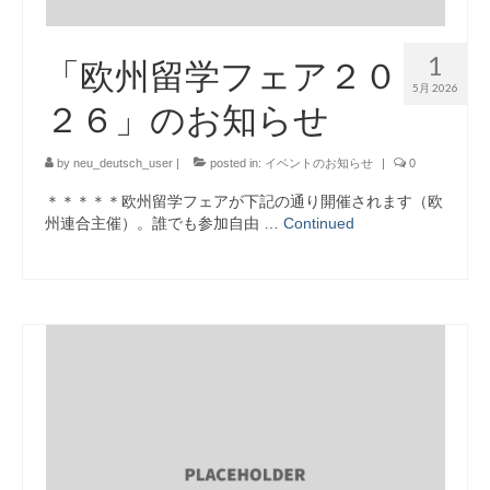
English
Deutsch
1
「欧州留学フェア２０
5月 2026
２６」のお知らせ
by
neu_deutsch_user
|
posted in:
イベントのお知らせ
|
0
＊＊＊＊＊欧州留学フェアが下記の通り開催されます（欧
州連合主催）。誰でも参加自由 …
Continued