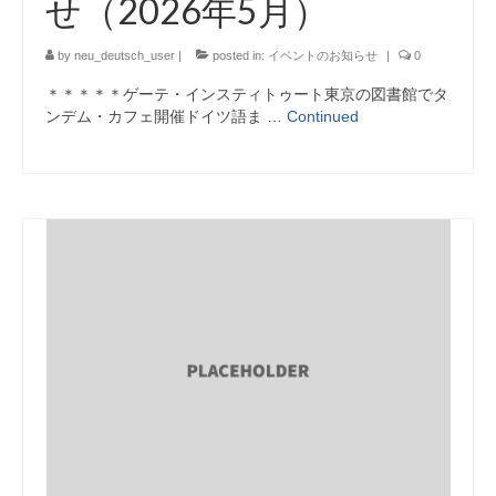
せ（2026年5月）
履修者の声
OB・OGの声
by
neu_deutsch_user
|
posted in:
イベントのお知らせ
|
0
＊＊＊＊＊ゲーテ・インスティトゥート東京の図書館でタ
一般入学生の声
ンデム・カフェ開催ドイツ語ま …
Continued
AO入学生の声
内部進学生の声
その他
ＮＨＫラジオ 「まいにちドイツ語」
リンク集
お問い合わせ
言語
日本語