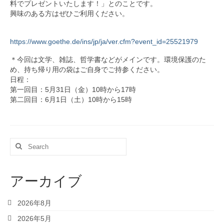
カリキュラム
料でプレゼントいたします！」とのことです。
興味のある方はぜひご利用ください。
SFCのドイツ語教育
https://www.goethe.de/ins/jp/ja/ver.cfm?event_id=25521979
学生プロジェクト紹介
＊今回は文学、雑誌、哲学書などがメインです。環境保護のた
教材
め、持ち帰り用の袋はご自身でご持参ください。
日程：
履修者向け情報
第一回目：5月31日（金）10時から17時
第二回目：6月1日（土）10時から15時
履修者の方へ
外部の検定試験
Search
ドイツ語キーボードについて
for:
FAQ
アーカイブ
留学
2026年8月
留学に関する情報
2026年5月