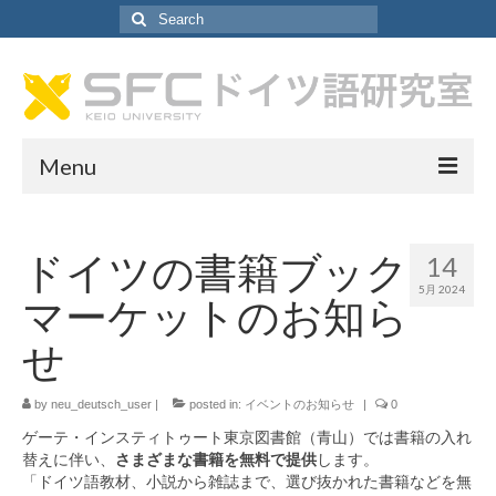
Search
for:
Menu
ドイツ語研究室について
ドイツの書籍ブック
14
ドイツ語研究室について
5月 2024
マーケットのお知ら
教員紹介
せ
研究室アシスタント紹介
by
neu_deutsch_user
SA採用情報
|
posted in:
イベントのお知らせ
|
0
ゲーテ・インスティトゥート東京図書館（青山）では書籍の入れ
カリキュラム
替えに伴い、
さまざまな書籍を無料で提供
します。
「ドイツ語教材、小説から雑誌まで、選び抜かれた書籍などを無