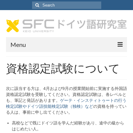
Search
for:
Menu
ドイツ語研究室について
資格認定試験について
ドイツ語研究室について
教員紹介
次に該当する方は、4月および9月の授業開始前に実施する外国語
資格認定試験を受験してください。資格認定試験は、各レベルと
研究室アシスタント紹介
も、筆記と発話があります。
ゲーテ・インスティトゥートの行う
検定試験やドイツ語技能検定試験（独検）など
の資格を持ってい
SA採用情報
る人は、事前に申し出てください。
カリキュラム
高校などで既にドイツ語を学んだ経験があり、途中の級から
はじめたい人。