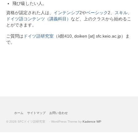
カリキュラム
飛び級したい人。
資格が認定された人は、
インテンシブ
2や
ベーシック
2、
スキル
、
SFCのドイツ語教育
ドイツ語コンテンツ（講義科目）
など、上のクラスから始めるこ
とができます。
学生プロジェクト紹介
ご質問は
ドイツ語研究室
（λ館410, doiken [at] sfc.keio.ac.jp）ま
教材
で。
履修者向け情報
履修者の方へ
外部の検定試験
ドイツ語キーボードについて
FAQ
ホーム
サイトマップ
お問い合わせ
留学
© 2026 SFCドイツ語研究室 - WordPress Theme by
Kadence WP
留学に関する情報